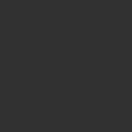
514.418.2110
Pour URGENCE uniquement 514.209.5528
formations@academie-asq.ca
9120 avenue du Parc, Montréal
(QC), H2N 1Z2