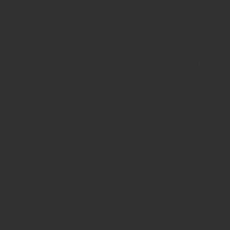
Votre référen
académique 
matière de sé
ACADÉMIE de
SÉCURITÉ
du QUÉBEC