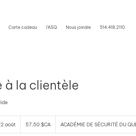
Carte cadeau
l'ASQ
Nous joindre
514.418.2110
 à la clientèle
lide
57,50
dollars
2 août
C
57,50 $CA
ACADÉMIE DE SÉCURITÉ DU Q
canadiens
o