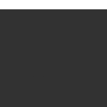
Votre
référence
académi
que en
matière