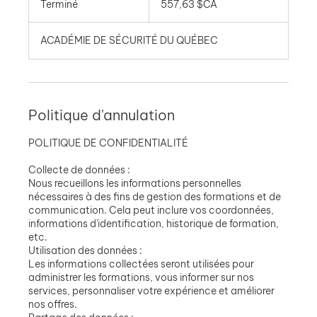
Terminé
T
557,63 $CA
canadiens
e
r
ACADÉMIE DE SÉCURITÉ DU QUÉBEC
m
i
n
é
Politique d'annulation
POLITIQUE DE CONFIDENTIALITÉ
Collecte de données :
Nous recueillons les informations personnelles
nécessaires à des fins de gestion des formations et de
communication. Cela peut inclure vos coordonnées,
informations d'identification, historique de formation,
etc.
Utilisation des données :
Les informations collectées seront utilisées pour
administrer les formations, vous informer sur nos
services, personnaliser votre expérience et améliorer
nos offres.