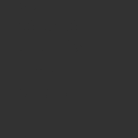
de
sécurité
ACADÉM
IE de
SÉCURIT
É
du