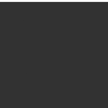
Votre
référence
académi
que en
matière
de