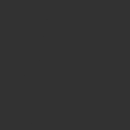
sécurité
ACADÉM
IE de
SÉCURIT
É
du